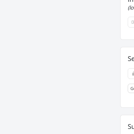
(l
S
G
Su