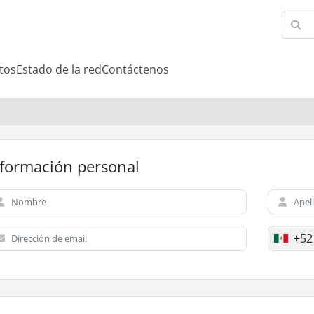
tos
Estado de la red
Contáctenos
nformación personal
+52