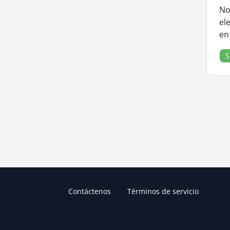
No
el
en
S
Contáctenos
Términos de servicio